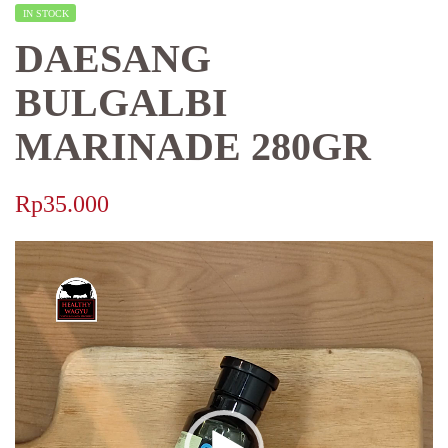
IN STOCK
DAESANG
BULGALBI
MARINADE 280GR
Rp
35.000
Video
Player