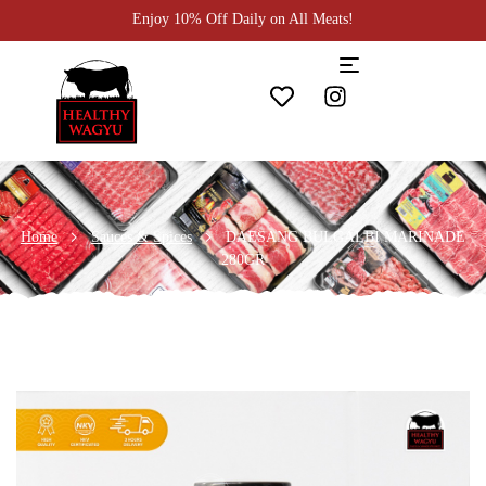
Enjoy 10% Off Daily on All Meats!
Home
Sauces & Spices
DAESANG BULGALBI MARINADE
280GR