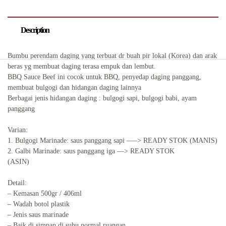
Description
Bumbu perendam daging yang terbuat dr buah pir lokal (Korea) dan arak
beras yg membuat daging terasa empuk dan lembut.
BBQ Sauce Beef ini cocok untuk BBQ, penyedap daging panggang,
membuat bulgogi dan hidangan daging lainnya
Berbagai jenis hidangan daging : bulgogi sapi, bulgogi babi, ayam
panggang
Varian:
1. Bulgogi Marinade: saus panggang sapi —–> READY STOK (MANIS)
2. Galbi Marinade: saus panggang iga —> READY STOK
(ASIN)
Detail:
– Kemasan 500gr / 406ml
– Wadah botol plastik
– Jenis saus marinade
– Baik di simpan di suhu normal ruangan