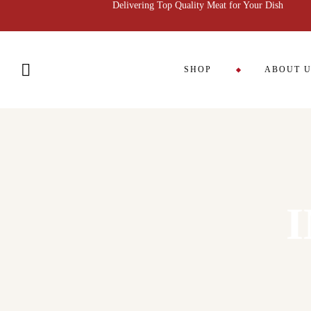
Delivering Top Quality Meat for Your Dish
SHOP
ABOUT 