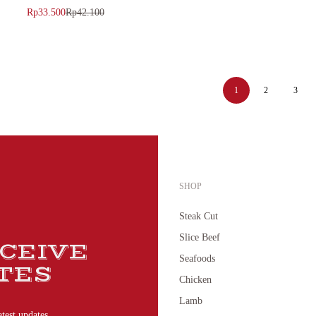
Halal 100gr
Rp
33.500
Rp
42.100
1
2
3
SHOP
Steak Cut
Slice Beef
ECEIVE
Seafoods
TES
Chicken
Lamb
atest updates.