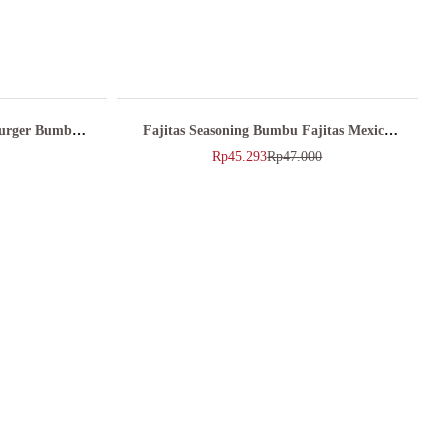
Burger Bumbu
Fajitas Seasoning Bumbu Fajitas Mexico
0gr
Rempaku 55gr
Rp
45.293
Rp
47.000