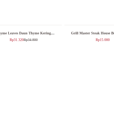
yme Leaves Daun Thyme Kering
Grill Master Steak House 
Rempaku 27gr
Daging Burger 3
Rp
31.320
Rp
34.800
Rp
15.000