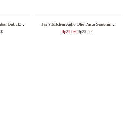
mbar Bubuk
Jay’s Kitchen Aglio Olio Pasta Seasoning
r
Bumbu Pasta Bawang Putih 30gr
00
Rp
21.060
Rp
23.400