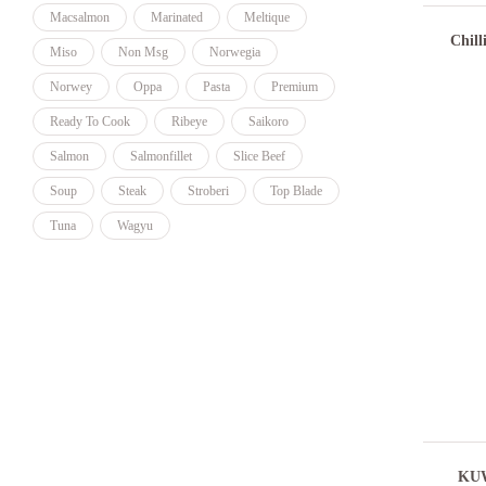
Macsalmon
Marinated
Meltique
Chil
Miso
Non Msg
Norwegia
Norwey
Oppa
Pasta
Premium
Ready To Cook
Ribeye
Saikoro
Salmon
Salmonfillet
Slice Beef
Soup
Steak
Stroberi
Top Blade
Tuna
Wagyu
KUW