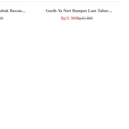
Bubuk Bawang
Gurih-Ya Nori Rumput Laut Tabur
Original Seaweed Flakes 45gr
00
Rp
31.900
Rp
43.800