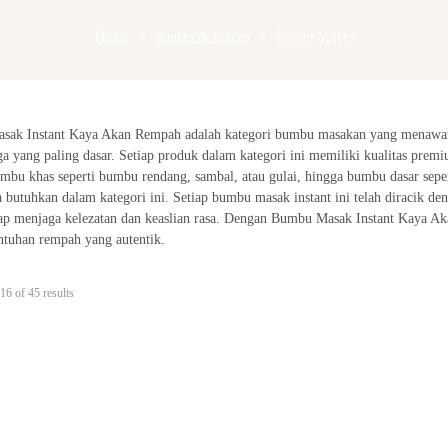
Home
Sauces & Spices
Instant Spices
ak Instant Kaya Akan Rempah adalah kategori bumbu masakan yang menawarka
ga yang paling dasar. Setiap produk dalam kategori ini memiliki kualitas pre
bu khas seperti bumbu rendang, sambal, atau gulai, hingga bumbu dasar sep
 butuhkan dalam kategori ini. Setiap bumbu masak instant ini telah diracik 
tap menjaga kelezatan dan keaslian rasa. Dengan Bumbu Masak Instant Kaya 
ntuhan rempah yang autentik.
6 of 45 results