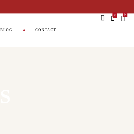
Meats!
0
0
BLOG
CONTACT
S