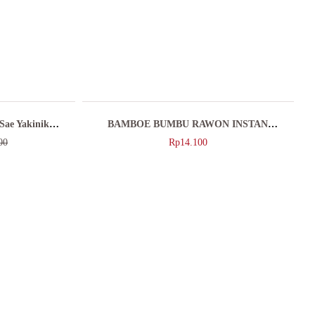
 Sae Yakiniku
BAMBOE BUMBU RAWON INSTAN
54GR/BUMBU MASAK INSTAN
00
Rp
14.100