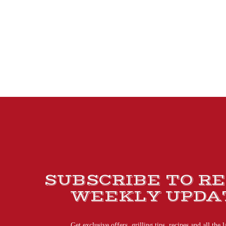
SUBSCRIBE TO R
WEEKLY UPDA
Get exclusive offers, grilling tips, recipes and all the l