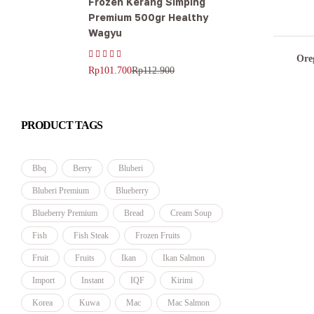
Frozen Kerang Simping
Premium 500gr Healthy
Wagyu
Ore
Rp
112.900
Rp
101.700
PRODUCT TAGS
Bbq
Berry
Bluberi
Bluberi Premium
Blueberry
Blueberry Premium
Bread
Cream Soup
Fish
Fish Steak
Frozen Fruits
Fruit
Fruits
Ikan
Ikan Salmon
Import
Instant
IQF
Kirimi
Korea
Kuwa
Mac
Mac Salmon