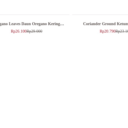
gano Leaves Daun Oregano Kering
Coriander Ground Ketu
25Gr
Rempaku 55g
Rp
26.100
Rp
29.000
Rp
20.790
Rp
23.1