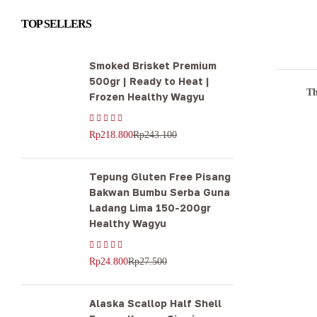
TOP SELLERS
Smoked Brisket Premium
500gr | Ready to Heat |
Th
Frozen Healthy Wagyu
Rp
243.100
Rp
218.800
Tepung Gluten Free Pisang
Bakwan Bumbu Serba Guna
Ladang Lima 150-200gr
Healthy Wagyu
Rp
27.500
Rp
24.800
Alaska Scallop Half Shell