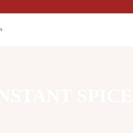
Enjoy 10% Off Daily on All 
US
INSTANT SPICE