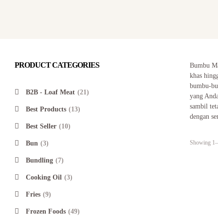
PRODUCT CATEGORIES
Bumbu Mas
khas hing
bumbu-bum
B2B - Loaf Meat
(21)
yang Anda
sambil te
Best Products
(13)
dengan se
Best Seller
(10)
Showing 1–1
Bun
(3)
Bundling
(7)
Cooking Oil
(3)
Fries
(9)
Frozen Foods
(49)