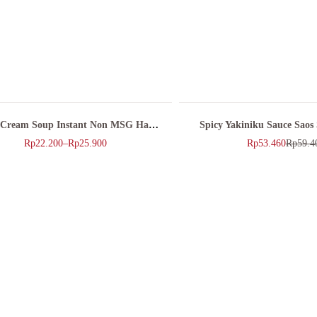
Cream Soup Instant Non MSG Halal
Spicy Yakiniku Sauce Saos
40gr
Pedas 250ml
Rp
22.200
–
Rp
25.900
Rp
53.460
Rp
59.4