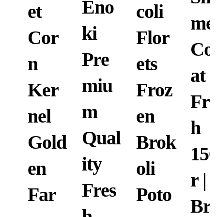
Eno
et
coli
mej
ki
Cor
Flor
Co
Pre
n
ets
at
miu
Ker
Froz
Fre
m
nel
en
h
Qual
Gold
Brok
15
ity
en
oli
r |
Fres
Far
Poto
Br
h