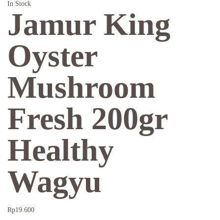
In Stock
Jamur King
Oyster
Mushroom
Fresh 200gr
Healthy
Wagyu
Rp
19.600