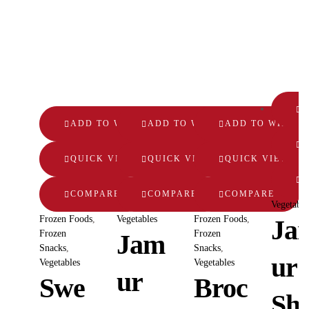
A
ADD TO WISHLIST
ADD TO WISHLIST
ADD TO WISHLI
Q
QUICK VIEW
QUICK VIEW
QUICK VIEW
COMPARE
COMPARE
COMPARE
Vegetable
Frozen Foods
,
Vegetables
Frozen Foods
,
Ja
Frozen
Frozen
Jam
Snacks
,
Snacks
,
ur
Vegetables
Vegetables
ur
Swe
Broc
Shi