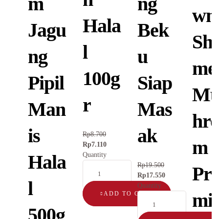
m
ng
wn
Hala
Jagu
Bek
Shi
l
ng
u
mej
100g
Pipil
Siap
Mu
r
Man
Mas
hr
is
ak
Rp
8.700
m
Rp
7.110
Quantity
Hala
Rp
19.500
Pr
Rp
17.550
l
Quantity
mi
ADD TO CART
500g