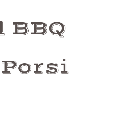
l BBQ
 Porsi