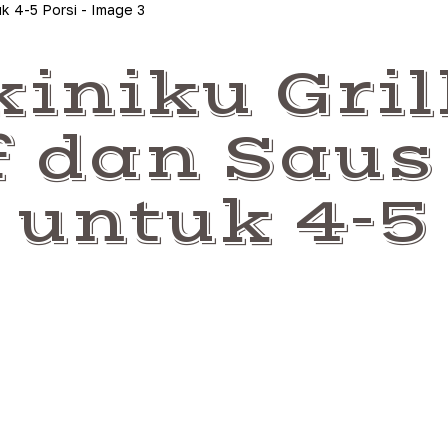
iniku Gril
f dan Saus
 untuk 4-5