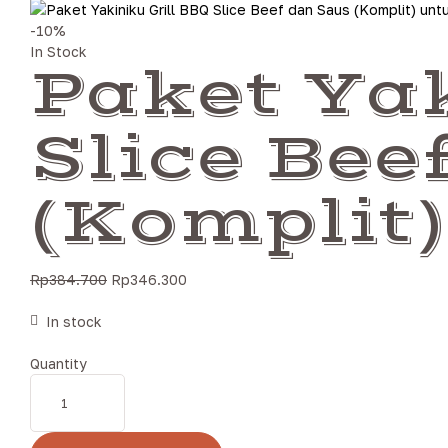
-10%
In Stock
Paket Yak
Slice Bee
(Komplit)
Rp
384.700
Rp
346.300
In stock
Quantity