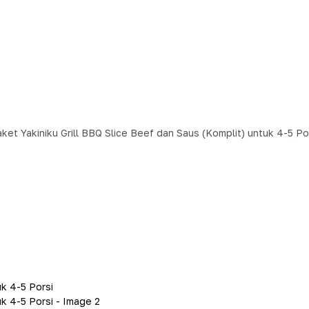
ket Yakiniku Grill BBQ Slice Beef dan Saus (Komplit) untuk 4-5 Po
g Bundle
Paket Yakiniku Grill BBQ Slice Beef dan Saus (Komplit) u