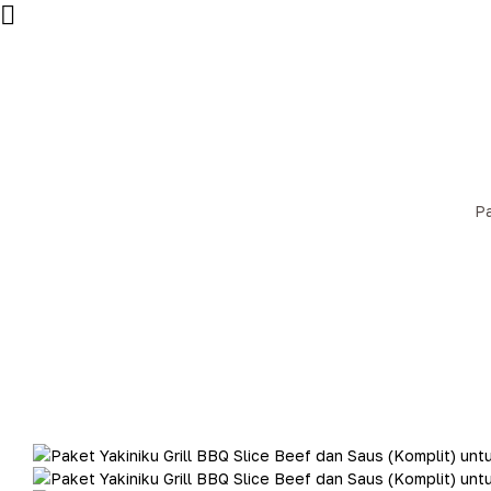
Pa
Home
Savin