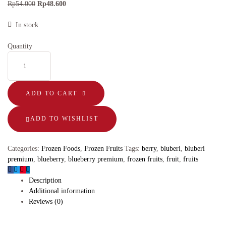
Rp
54.000
Rp
48.600
In stock
Quantity
ADD TO CART
ADD TO WISHLIST
Categories:
Frozen Foods
,
Frozen Fruits
Tags:
berry
,
bluberi
,
bluberi
premium
,
blueberry
,
blueberry premium
,
frozen fruits
,
fruit
,
fruits
Description
Additional information
Reviews (0)