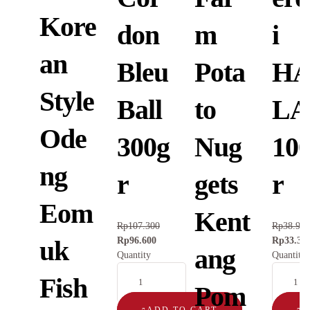
Kore
don
m
i
an
Bleu
Pota
H
Style
Ball
to
LA
Ode
300g
Nug
10
ng
r
gets
r
Eom
Kent
Rp
107.300
Rp
38.900
Rp
96.600
Rp
33.30
uk
ang
Quantity
Quantity
Fish
Pom