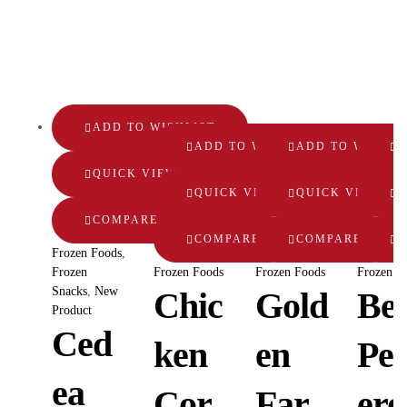
ADD TO WISHLIST
ADD TO WISHLIST
ADD TO WISHLI
A
QUICK VIEW
QUICK VIEW
QUICK VIEW
Q
COMPARE
COMPARE
COMPARE
Frozen Foods
,
Frozen
Frozen Foods
Frozen Foods
Frozen F
Snacks
,
New
Chic
Gold
Bee
Product
Ced
ken
en
Pe
ea
Cor
Far
ero