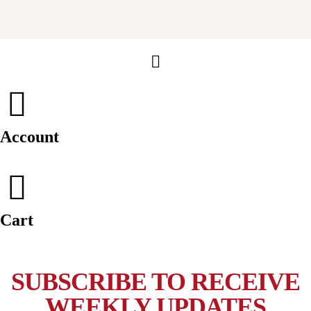
200gr
200gr
240gr
Beras
Low
Halal
Calories
200g
Account
Cart
SUBSCRIBE TO RECEIVE
WEEKLY UPDATES