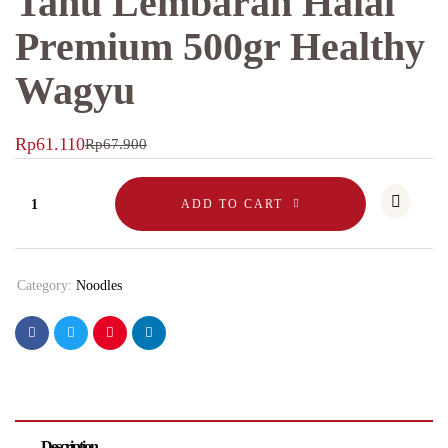
Tahu Lembaran Halal
Premium 500gr Healthy
Wagyu
Rp
61.110
Rp
67.900
ADD TO CART
Category:
Noodles
Description