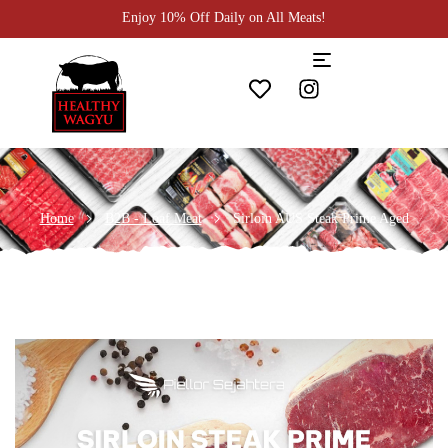
Enjoy 10% Off Daily on All Meats!
Home
B2B - Loaf Meat
Sirloin AUS Steak Prime Aged