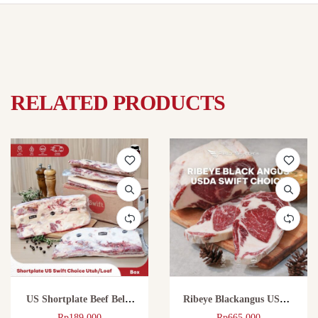
RELATED PRODUCTS
US Shortplate Beef Belly
Ribeye Blackangus USDA
Daging Sapi Shortplate
Swift Choice //daging loaf
Rp
189.000
Rp
665.000